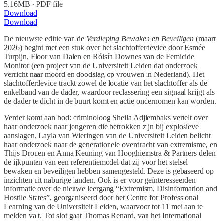
5.16MB ∙ PDF file
Download
Download
De nieuwste editie van de
Verdieping Bewaken en Beveiligen
(maart
2026) begint met een stuk over het slachtofferdevice door Esmée
Turpijn, Floor van Dalen en Róisín Downes van de Femicide
Monitor (een project van de Universiteit Leiden dat onderzoek
verricht naar moord en doodslag op vrouwen in Nederland). Het
slachtofferdevice trackt zowel de locatie van het slachtoffer als de
enkelband van de dader, waardoor reclassering een signaal krijgt als
de dader te dicht in de buurt komt en actie ondernomen kan worden.
Verder komt aan bod: criminoloog Sheila Adjiembaks vertelt over
haar onderzoek naar jongeren die betrokken zijn bij explosieve
aanslagen, Layla van Wieringen van de Universiteit Leiden belicht
haar onderzoek naar de generationele overdracht van extremisme, en
Thijs Drouen en Anna Keuning van Hooghiemstra & Partners delen
de ijkpunten van een referentiemodel dat zij voor het stelsel
bewaken en beveiligen hebben samengesteld. Deze is gebaseerd op
inzichten uit naburige landen. Ook is er voor geïnteresseerden
informatie over de nieuwe leergang “Extremism, Disinformation and
Hostile States”, georganiseerd door het Centre for Professional
Learning van de Universiteit Leiden, waarvoor tot 11 mei aan te
melden valt. Tot slot gaat Thomas Renard, van het International